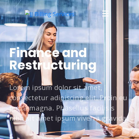
Finance and
Restructuring
Lorem ipsum dolor sit amet,
consectetur adipiscing elit. Proin eu
porta magna. Phasellus facilisis
nibh sit amet ipsum viverra gravida.